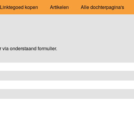
Linktegoed kopen
Artikelen
Alle dochterpagina's
via onderstaand formulier.