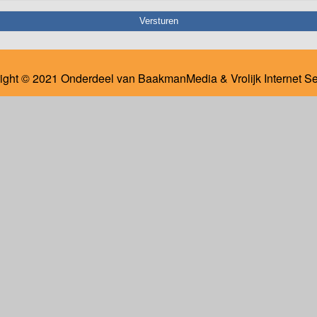
ight © 2021 Onderdeel van
BaakmanMedia
&
Vrolijk Internet S